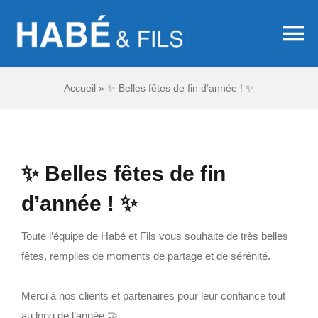
Passer
au
To
contenu
Na
Accueil
»
✨ Belles fêtes de fin d’année ! ✨
Accueil
Chauffage
✨ Belles fêtes de fin
Sanitaire
d’année ! ✨
Climatisation
Toute l’équipe de Habé et Fils vous souhaite de très belles
fêtes, remplies de moments de partage et de sérénité.
Adoucisseur d
Merci à nos clients et partenaires pour leur confiance tout
au long de l’année 🤝