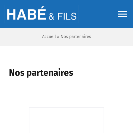
Passer
au
To
contenu
Na
Accueil
»
Nos partenaires
Accueil
Chauffage
Nos partenaires
Sanitaire
Climatisation
Adoucisseur d